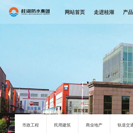
网站首页
走进桂湖
产
集团简介
辅料
生产基地
家装
集团文化
防水
发展历程
CG
荣誉资质
高分
企业展示
自粘
企业宣传片
改性沥
市政工程
民用建筑
商业地产
轨道交