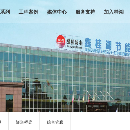
品系列
工程案例
媒体中心
服务支持
加入桂湖
防水系列产品
市政工程
桂湖新闻
营销网络
招商加盟
防水系列产品
民用建筑
行业动态
技术服务
联系我们
涂膜系列产品
商业地产
媒体报道
防水知识
P强粘系列防水卷
轨道交通
防伪查询
材
隧道桥梁
子系列防水卷材
综合管廊
系列防水卷材
青系列防水卷材
通
隧道桥梁
综合管廊