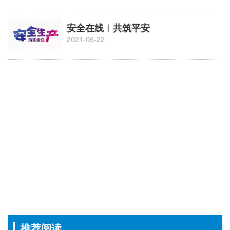
安全在线︱共筑平安
2021-06-22
推荐阅读