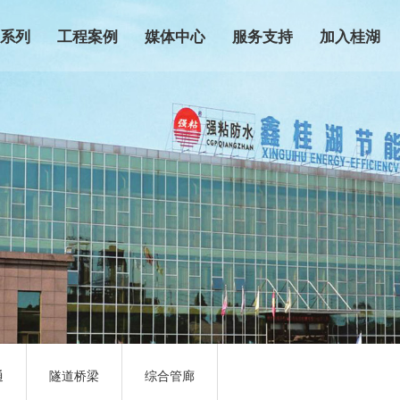
品系列
工程案例
媒体中心
服务支持
加入桂湖
防水系列产品
市政工程
桂湖新闻
营销网络
招商加盟
防水系列产品
民用建筑
行业动态
技术服务
联系我们
涂膜系列产品
商业地产
媒体报道
防水知识
P强粘系列防水卷
轨道交通
防伪查询
材
隧道桥梁
子系列防水卷材
综合管廊
系列防水卷材
青系列防水卷材
通
隧道桥梁
综合管廊