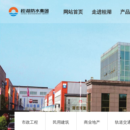
网站首页
走进桂湖
产
集团简介
辅料
生产基地
家装
集团文化
防水
发展历程
CG
荣誉资质
高分
企业展示
自粘
企业宣传片
改性沥
市政工程
民用建筑
商业地产
轨道交